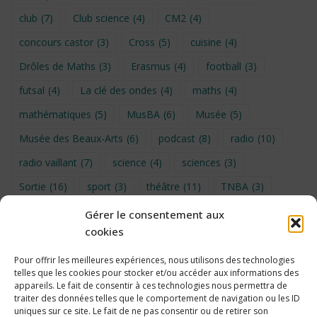
club
(7)
Club science
(4)
CM2
(4)
concours castor
(3)
Cross
(5)
cuisine
(4)
Drôles de Maths
(3)
Erasmus
(4)
football
(3)
futsal
(4)
La clé des ondes
(4)
maths
(4)
mathématiques
(5)
MusBA
(6)
Musée
(5)
Musée des Beaux-Arts
(6)
podcast
(8)
radio
(10)
radio vaillant
(7)
science
(4)
sciences
(3)
Sortie
(16)
sport
(3)
théâtre
(11)
TNBA
(3)
Turin
(4)
UNSS
(9)
upe2a
(7)
vidéo
(3)
Gérer le consentement aux
cookies
Visite
(6)
Voyage en provence 2026
(5)
Voyage à Bruxelles 2024
(4)
Wahid Chakib
(4)
Pour offrir les meilleures expériences, nous utilisons des technologies
telles que les cookies pour stocker et/ou accéder aux informations des
éco-délégués
(7)
appareils. Le fait de consentir à ces technologies nous permettra de
traiter des données telles que le comportement de navigation ou les ID
uniques sur ce site. Le fait de ne pas consentir ou de retirer son