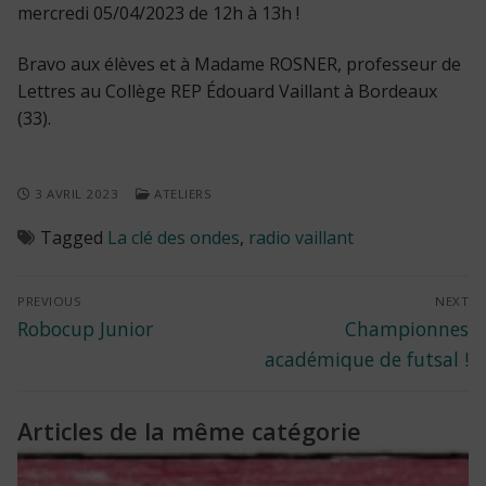
mercredi 05/04/2023 de 12h à 13h !
Bravo aux élèves et à Madame ROSNER, professeur de
Lettres au Collège REP Édouard Vaillant à Bordeaux
(33).
3 AVRIL 2023
ATELIERS
Tagged
La clé des ondes
,
radio vaillant
Navigation
PREVIOUS
NEXT
Previous
Next
Robocup Junior
Championnes
de
post:
post:
académique de futsal !
l’article
Articles de la même catégorie