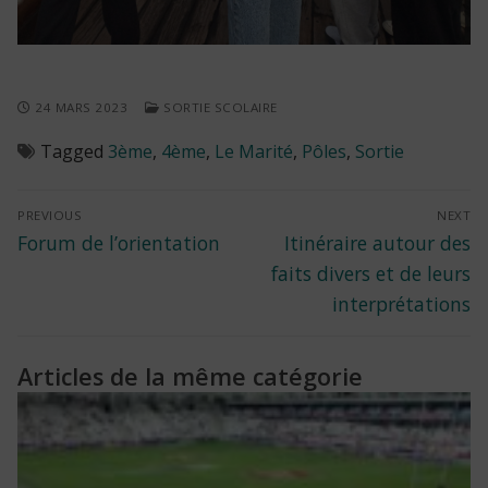
24 MARS 2023
SORTIE SCOLAIRE
Tagged
3ème
,
4ème
,
Le Marité
,
Pôles
,
Sortie
Navigation
PREVIOUS
NEXT
Previous
Next
Forum de l’orientation
Itinéraire autour des
de
post:
post:
faits divers et de leurs
l’article
interprétations
Articles de la même catégorie