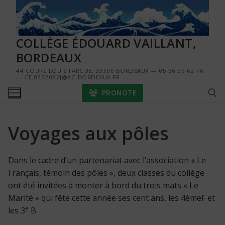
Aller
au
contenu
COLLÈGE ÉDOUARD VAILLANT,
BORDEAUX
44 COURS LOUIS FARGUE, 33300 BORDEAUX — 05 56 39 62 76
— CE.0332082J@AC-BORDEAUX.FR
PRONOTE
Voyages aux pôles
Rechercher :
Dans le cadre d’un partenariat avec l’association « Le
Français, témoin des pôles », deux classes du collège
ont été invitées à monter à bord du trois mats « Le
Marité » qui fête cette année ses cent ans, les 4èmeF et
e
les 3
B.