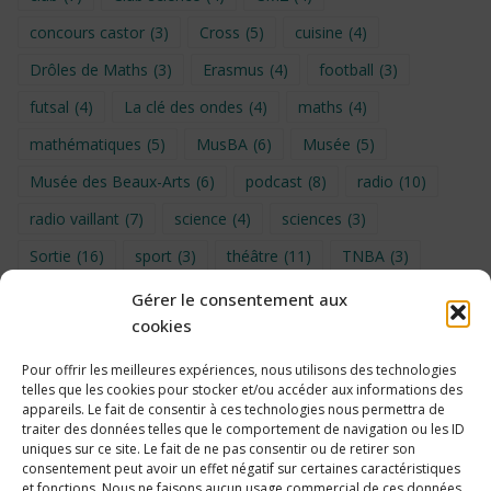
concours castor
(3)
Cross
(5)
cuisine
(4)
Drôles de Maths
(3)
Erasmus
(4)
football
(3)
futsal
(4)
La clé des ondes
(4)
maths
(4)
mathématiques
(5)
MusBA
(6)
Musée
(5)
Musée des Beaux-Arts
(6)
podcast
(8)
radio
(10)
radio vaillant
(7)
science
(4)
sciences
(3)
Sortie
(16)
sport
(3)
théâtre
(11)
TNBA
(3)
Turin
(4)
UNSS
(9)
upe2a
(7)
vidéo
(3)
Gérer le consentement aux
cookies
Visite
(6)
Voyage en provence 2026
(5)
Voyage à Bruxelles 2024
(4)
Wahid Chakib
(4)
Pour offrir les meilleures expériences, nous utilisons des technologies
telles que les cookies pour stocker et/ou accéder aux informations des
éco-délégués
(7)
appareils. Le fait de consentir à ces technologies nous permettra de
traiter des données telles que le comportement de navigation ou les ID
uniques sur ce site. Le fait de ne pas consentir ou de retirer son
consentement peut avoir un effet négatif sur certaines caractéristiques
et fonctions. Nous ne faisons aucun usage commercial de ces données.