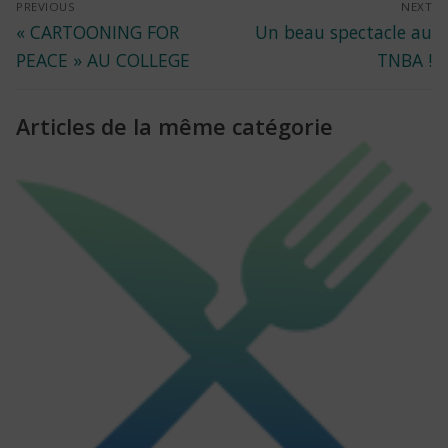
Navigation
PREVIOUS
NEXT
Previous
Next
« CARTOONING FOR
Un beau spectacle au
de
post:
post:
PEACE » AU COLLEGE
TNBA !
l’article
Articles de la même catégorie