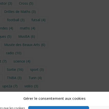
stor
(3)
Cross
(5)
Drôles de Maths
(3)
)
football
(3)
futsal
(4)
ondes
(4)
maths
(4)
ques
(5)
MusBA
(6)
Musée des Beaux-Arts
(6)
radio
(10)
t
(7)
science
(4)
Sortie
(16)
sport
(3)
TNBA
(3)
Turin
(4)
upe2a
(7)
vidéo
(3)
Gérer le consentement aux cookies
provence 2026
(5)
les que les cookies