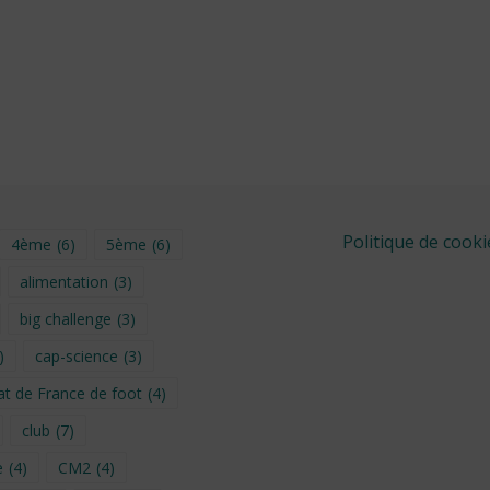
Politique de cooki
4ème
(6)
5ème
(6)
alimentation
(3)
big challenge
(3)
)
cap-science
(3)
t de France de foot
(4)
club
(7)
e
(4)
CM2
(4)