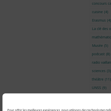
concours ca
cuisine
(4)
Erasmus
(4
La clé des 
mathémati
Musée
(5)
podcast
(8)
radio vaillan
sciences
(3)
théâtre
(11)
UNSS
(9)
Visite
(6)
Voyage en 
Pour offrir les meilleures expériences, nous utilisons des technologies tel