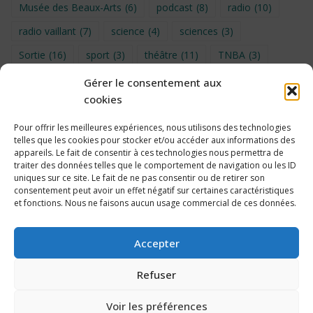
Musée des Beaux-Arts
(6)
podcast
(8)
radio
(10)
radio vaillant
(7)
science
(4)
sciences
(3)
Sortie
(16)
sport
(3)
théâtre
(11)
TNBA
(3)
Turin
(4)
UNSS
(9)
upe2a
(7)
vidéo
(3)
Gérer le consentement aux
cookies
Visite
(6)
Voyage en provence 2026
(5)
Voyage à Bruxelles 2024
(4)
Wahid Chakib
(4)
Pour offrir les meilleures expériences, nous utilisons des technologies
telles que les cookies pour stocker et/ou accéder aux informations des
éco-délégués
(7)
appareils. Le fait de consentir à ces technologies nous permettra de
traiter des données telles que le comportement de navigation ou les ID
uniques sur ce site. Le fait de ne pas consentir ou de retirer son
consentement peut avoir un effet négatif sur certaines caractéristiques
et fonctions. Nous ne faisons aucun usage commercial de ces données.
Politique de cookies
Accepter
Refuser
Voir les préférences