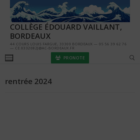
Aller
au
contenu
COLLÈGE ÉDOUARD VAILLANT,
BORDEAUX
44 COURS LOUIS FARGUE, 33300 BORDEAUX — 05 56 39 62 76
— CE.0332082J@AC-BORDEAUX.FR
PRONOTE
rentrée 2024
Rechercher :