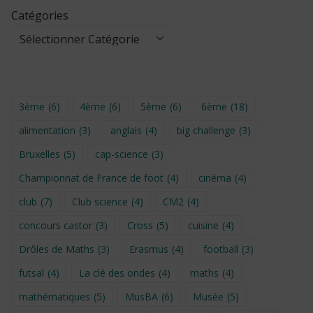
Catégories
3ème
(6)
4ème
(6)
5ème
(6)
6ème
(18)
alimentation
(3)
anglais
(4)
big challenge
(3)
Bruxelles
(5)
cap-science
(3)
Championnat de France de foot
(4)
cinéma
(4)
club
(7)
Club science
(4)
CM2
(4)
concours castor
(3)
Cross
(5)
cuisine
(4)
Drôles de Maths
(3)
Erasmus
(4)
football
(3)
futsal
(4)
La clé des ondes
(4)
maths
(4)
mathématiques
(5)
MusBA
(6)
Musée
(5)