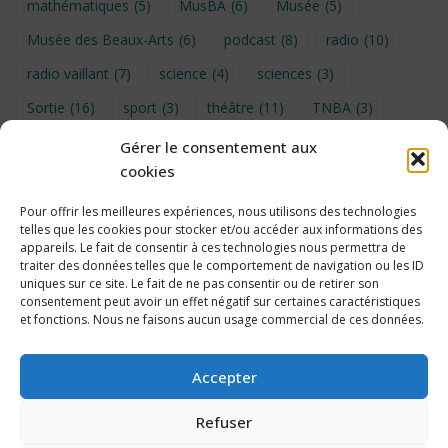
mathématiques
(5)
MusBA
(6)
Musée
(5)
Musée des Beaux-Arts
(6)
podcast
(8)
radio
(10)
radio vaillant
(7)
science
(4)
sciences
(3)
Sortie
(16)
sport
(3)
théâtre
(11)
TNBA
(3)
Turin
(4)
UNSS
(9)
upe2a
(7)
vidéo
(3)
Gérer le consentement aux
cookies
Visite
(6)
Voyage en provence 2026
(5)
Voyage à Bruxelles 2024
(4)
Wahid Chakib
(4)
Pour offrir les meilleures expériences, nous utilisons des technologies
telles que les cookies pour stocker et/ou accéder aux informations des
éco-délégués
(7)
appareils. Le fait de consentir à ces technologies nous permettra de
traiter des données telles que le comportement de navigation ou les ID
uniques sur ce site. Le fait de ne pas consentir ou de retirer son
consentement peut avoir un effet négatif sur certaines caractéristiques
et fonctions. Nous ne faisons aucun usage commercial de ces données.
Politique de cookies
Accepter
Refuser