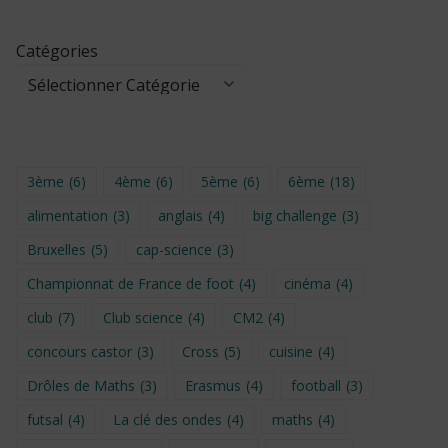
Catégories
3ème
(6)
4ème
(6)
5ème
(6)
6ème
(18)
alimentation
(3)
anglais
(4)
big challenge
(3)
Bruxelles
(5)
cap-science
(3)
Championnat de France de foot
(4)
cinéma
(4)
club
(7)
Club science
(4)
CM2
(4)
concours castor
(3)
Cross
(5)
cuisine
(4)
Drôles de Maths
(3)
Erasmus
(4)
football
(3)
futsal
(4)
La clé des ondes
(4)
maths
(4)