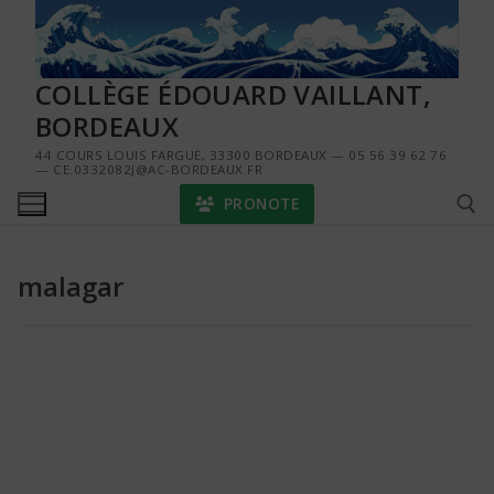
Aller
au
contenu
COLLÈGE ÉDOUARD VAILLANT,
BORDEAUX
44 COURS LOUIS FARGUE, 33300 BORDEAUX — 05 56 39 62 76
— CE.0332082J@AC-BORDEAUX.FR
PRONOTE
malagar
Rechercher :