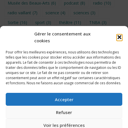
Musée des Beaux-Arts
(6)
podcast
(8)
radio
(10)
radio vaillant
(7)
science
(4)
sciences
(3)
Sortie
(16)
sport
(3)
théâtre
(11)
TNBA
(3)
Turin
(4)
UNSS
(9)
upe2a
(7)
vidéo
(3)
Gérer le consentement aux
cookies
Visite
(6)
Voyage en provence 2026
(5)
Voyage à Bruxelles 2024
(4)
Wahid Chakib
(4)
Pour offrir les meilleures expériences, nous utilisons des technologies
telles que les cookies pour stocker et/ou accéder aux informations des
éco-délégués
(7)
appareils. Le fait de consentir à ces technologies nous permettra de
traiter des données telles que le comportement de navigation ou les ID
uniques sur ce site. Le fait de ne pas consentir ou de retirer son
consentement peut avoir un effet négatif sur certaines caractéristiques
et fonctions. Nous ne faisons aucun usage commercial de ces données.
Politique de cookies
Accepter
Refuser
Voir les préférences