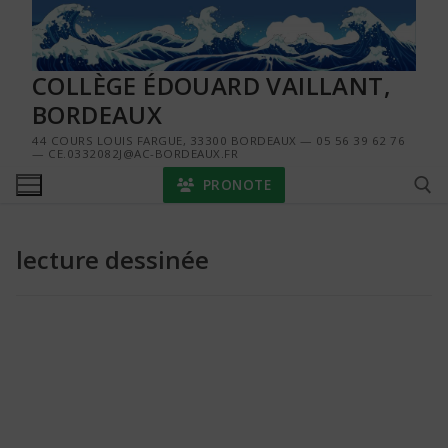
Aller
au
contenu
COLLÈGE ÉDOUARD VAILLANT,
BORDEAUX
44 COURS LOUIS FARGUE, 33300 BORDEAUX — 05 56 39 62 76
— CE.0332082J@AC-BORDEAUX.FR
PRONOTE
lecture dessinée
Rechercher :