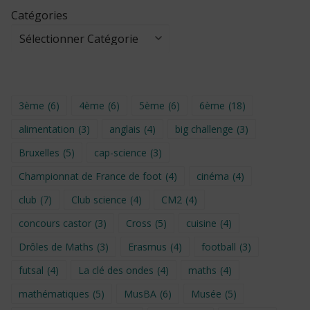
Catégories
3ème
(6)
4ème
(6)
5ème
(6)
6ème
(18)
alimentation
(3)
anglais
(4)
big challenge
(3)
Bruxelles
(5)
cap-science
(3)
Championnat de France de foot
(4)
cinéma
(4)
club
(7)
Club science
(4)
CM2
(4)
concours castor
(3)
Cross
(5)
cuisine
(4)
Drôles de Maths
(3)
Erasmus
(4)
football
(3)
futsal
(4)
La clé des ondes
(4)
maths
(4)
mathématiques
(5)
MusBA
(6)
Musée
(5)