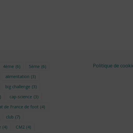
Politique de cooki
4ème
(6)
5ème
(6)
alimentation
(3)
big challenge
(3)
)
cap-science
(3)
t de France de foot
(4)
club
(7)
e
(4)
CM2
(4)