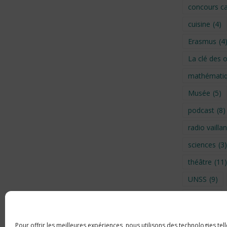
concours ca
cuisine
(4)
Erasmus
(4
La clé des 
mathémati
Musée
(5)
podcast
(8)
radio vaillan
sciences
(3)
théâtre
(11)
UNSS
(9)
Visite
(6)
Voyage en 
Pour offrir les meilleures expériences, nous utilisons des technologies tel