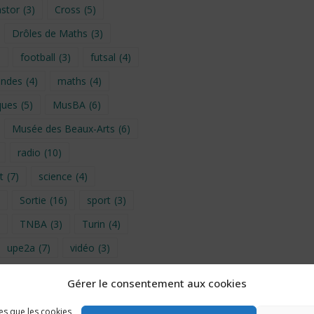
stor
(3)
Cross
(5)
Drôles de Maths
(3)
)
football
(3)
futsal
(4)
ondes
(4)
maths
(4)
ques
(5)
MusBA
(6)
Musée des Beaux-Arts
(6)
radio
(10)
t
(7)
science
(4)
Sortie
(16)
sport
(3)
TNBA
(3)
Turin
(4)
upe2a
(7)
vidéo
(3)
Gérer le consentement aux cookies
provence 2026
(5)
les que les cookies