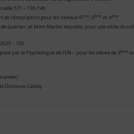
 salle 121 – 13h-14h
ème
ème
ème
rs de réinscription pour les niveaux 6
, 5
et 4
re de quartier, et Mme Martin, députée, pour une visite du co
/2029 – 12h
ème
roposé par la Psychologue de l’EN – pour les élèves de 3
et
journée)
 la Docteure Castay