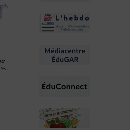
est
les