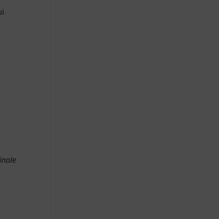
i
inale