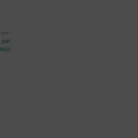
NEXT
e par
’UNSS