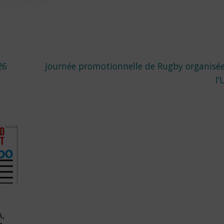
Next
26
Journée promotionnelle de Rugby organisé
post:
l
A,