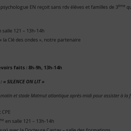
ème
a psychologue EN reçoit sans rdv élèves et familles de 3
qu
 salle 121 – 13h-14h
« la Clé des ondes », notre partenaire
voirs faits : 8h-9h, 13h-14h
: « SILENCE ON LIT »
e matin et stade Matmut atlantique après-midi pour assister à la f
t CPE
me
en salle 121 – 13h-14h
ux) avec la Docteure Castay – salle des formations