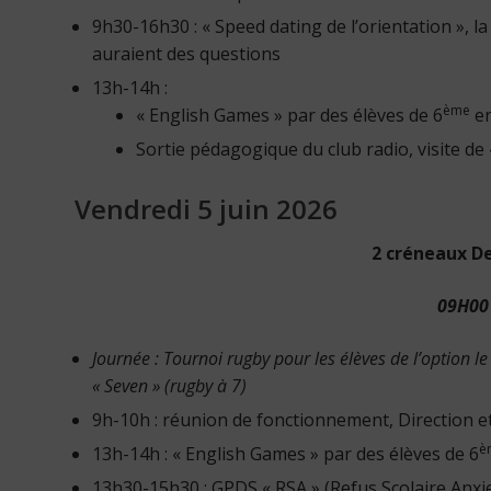
9h30-16h30 : « Speed dating de l’orientation », l
auraient des questions
13h-14h :
ème
« English Games » par des élèves de 6
en
Sortie pédagogique du club radio, visite de 
Vendredi 5 juin 2026
2 créneaux De
09H00 
Journée :
Tournoi rugby pour les élèves de l’option l
« Seven » (rugby à 7)
9h-10h : réunion de fonctionnement, Direction e
è
13h-14h : « English Games » par des élèves de 6
13h30-15h30 : GPDS « RSA » (Refus Scolaire Anxie