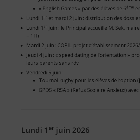
ème
« English Games » par des élèves de 6
en
er
Lundi 1
et mardi 2 juin : distribution des dossie
er
Lundi 1
juin : le Principal accueille M. Sek, mai
– 11h
Mardi 2 juin : COPIL projet d’établissement 2026
Jeudi 4 juin : « speed dating de l’orientation » p
leurs parents sans rdv
Vendredi 5 juin :
Tournoi rugby pour les élèves de l’option (
GPDS « RSA » (Refus Scolaire Anxieux) avec
er
Lundi 1
juin 2026