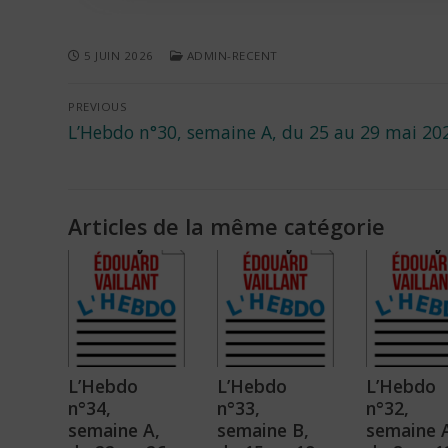
5 JUIN 2026
ADMIN-RECENT
Navigation
PREVIOUS
Previous
L’Hebdo n°30, semaine A, du 25 au 29 mai 20
de
post:
l’article
Articles de la même catégorie
L’Hebdo
L’Hebdo
L’Hebdo
n°34,
n°33,
n°32,
semaine A,
semaine B,
semaine 