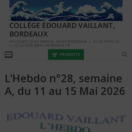
Aller
au
contenu
COLLÈGE ÉDOUARD VAILLANT,
BORDEAUX
44 COURS LOUIS FARGUE, 33300 BORDEAUX — 05 56 39 62 76
— CE.0332082J@AC-BORDEAUX.FR
PRONOTE
L’Hebdo n°28, semaine
Rechercher :
A, du 11 au 15 Mai 2026