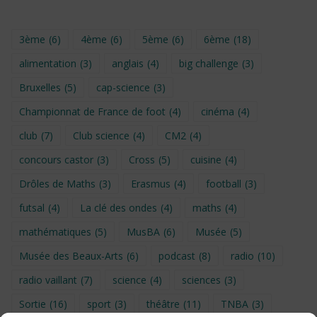
3ème
(6)
4ème
(6)
5ème
(6)
6ème
(18)
alimentation
(3)
anglais
(4)
big challenge
(3)
Bruxelles
(5)
cap-science
(3)
Championnat de France de foot
(4)
cinéma
(4)
club
(7)
Club science
(4)
CM2
(4)
concours castor
(3)
Cross
(5)
cuisine
(4)
Drôles de Maths
(3)
Erasmus
(4)
football
(3)
futsal
(4)
La clé des ondes
(4)
maths
(4)
mathématiques
(5)
MusBA
(6)
Musée
(5)
Musée des Beaux-Arts
(6)
podcast
(8)
radio
(10)
radio vaillant
(7)
science
(4)
sciences
(3)
Sortie
(16)
sport
(3)
théâtre
(11)
TNBA
(3)