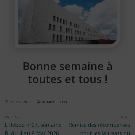
Bonne semaine à
toutes et tous !
15 MAI 2026
ADMIN-RECENT
Navigation
PREVIOUS
NEXT
Previous
Next
L’Hebdo n°27, semaine
Remise des récompenses
de
post:
post:
B, du 4 au 8 Mai 2026
pour les lauréats du