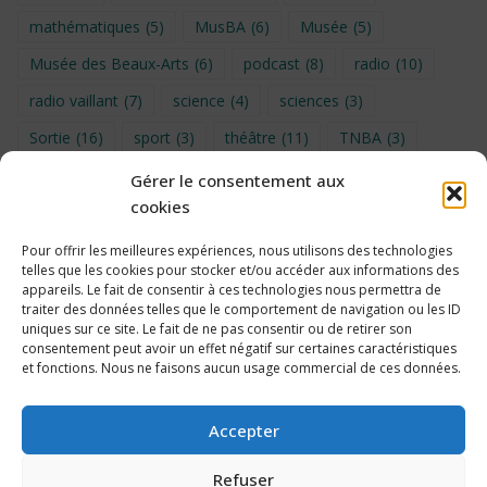
mathématiques
(5)
MusBA
(6)
Musée
(5)
Musée des Beaux-Arts
(6)
podcast
(8)
radio
(10)
radio vaillant
(7)
science
(4)
sciences
(3)
Sortie
(16)
sport
(3)
théâtre
(11)
TNBA
(3)
Turin
(4)
UNSS
(9)
upe2a
(7)
vidéo
(3)
Gérer le consentement aux
cookies
Visite
(6)
Voyage en provence 2026
(5)
Voyage à Bruxelles 2024
(4)
Wahid Chakib
(4)
Pour offrir les meilleures expériences, nous utilisons des technologies
telles que les cookies pour stocker et/ou accéder aux informations des
éco-délégués
(7)
appareils. Le fait de consentir à ces technologies nous permettra de
traiter des données telles que le comportement de navigation ou les ID
uniques sur ce site. Le fait de ne pas consentir ou de retirer son
consentement peut avoir un effet négatif sur certaines caractéristiques
et fonctions. Nous ne faisons aucun usage commercial de ces données.
Politique de cookies
Accepter
Refuser