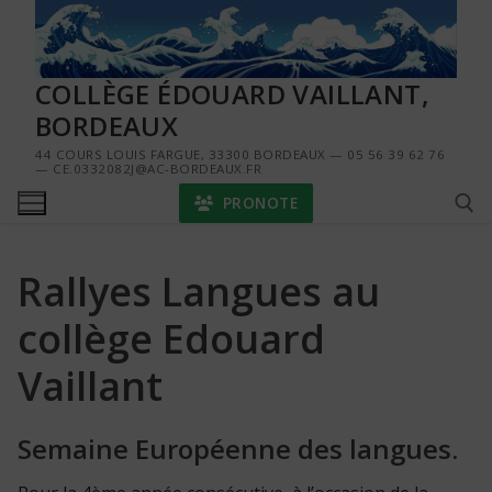
Aller
au
contenu
COLLÈGE ÉDOUARD VAILLANT,
BORDEAUX
44 COURS LOUIS FARGUE, 33300 BORDEAUX — 05 56 39 62 76
— CE.0332082J@AC-BORDEAUX.FR
PRONOTE
Rallyes Langues au
Rechercher :
collège Edouard
Vaillant
Semaine Européenne des langues.