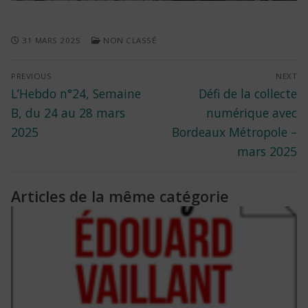
31 MARS 2025
NON CLASSÉ
Navigation
PREVIOUS
NEXT
Previous
Next
L’Hebdo n°24, Semaine
Défi de la collecte
de
post:
post:
B, du 24 au 28 mars
numérique avec
l’article
2025
Bordeaux Métropole –
mars 2025
Articles de la même catégorie