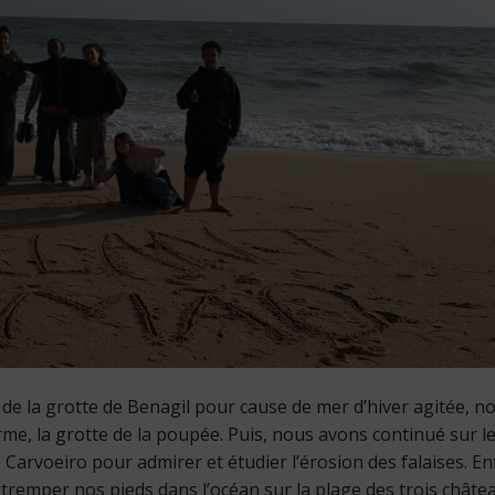
e de la grotte de Benagil pour cause de mer d’hiver agitée, n
erme, la grotte de la poupée. Puis, nous avons continué sur l
 Carvoeiro pour admirer et étudier l’érosion des falaises. Enf
tremper nos pieds dans l’océan sur la plage des trois châte