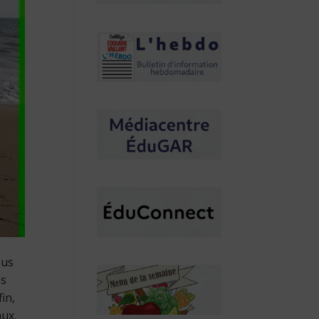
ous
es
in,
aux.