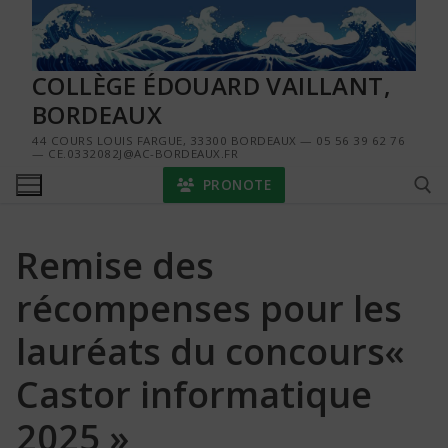
Aller
au
contenu
COLLÈGE ÉDOUARD VAILLANT,
BORDEAUX
44 COURS LOUIS FARGUE, 33300 BORDEAUX — 05 56 39 62 76
— CE.0332082J@AC-BORDEAUX.FR
PRONOTE
Remise des
Rechercher :
récompenses pour les
lauréats du concours«
Castor informatique
2025 »