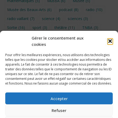
mathématiques
(5)
MusBA
(6)
Musée
(5)
Musée des Beaux-Arts
(6)
podcast
(8)
radio
(10)
radio vaillant
(7)
science
(4)
sciences
(3)
Sortie
(16)
sport
(3)
théâtre
(11)
TNBA
(3)
Turin
(4)
UNSS
(9)
upe2a
(7)
vidéo
(3)
Gérer le consentement aux
cookies
Visite
(6)
Voyage en provence 2026
(5)
Voyage à Bruxelles 2024
(4)
Wahid Chakib
(4)
Pour offrir les meilleures expériences, nous utilisons des technologies
telles que les cookies pour stocker et/ou accéder aux informations des
éco-délégués
(7)
appareils. Le fait de consentir à ces technologies nous permettra de
traiter des données telles que le comportement de navigation ou les ID
uniques sur ce site. Le fait de ne pas consentir ou de retirer son
consentement peut avoir un effet négatif sur certaines caractéristiques
et fonctions. Nous ne faisons aucun usage commercial de ces données.
Politique de cookies
Accepter
Refuser