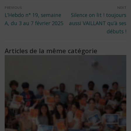
Navigation
PREVIOUS
NEXT
Previous
Next
L’Hebdo n° 19, semaine
Silence on lit ! toujours
de
post:
post:
A, du 3 au 7 février 2025
aussi VAILLANT qu’à ses
l’article
débuts !
Articles de la même catégorie