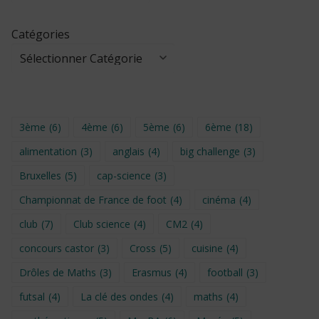
Catégories
3ème
(6)
4ème
(6)
5ème
(6)
6ème
(18)
alimentation
(3)
anglais
(4)
big challenge
(3)
Bruxelles
(5)
cap-science
(3)
Championnat de France de foot
(4)
cinéma
(4)
club
(7)
Club science
(4)
CM2
(4)
concours castor
(3)
Cross
(5)
cuisine
(4)
Drôles de Maths
(3)
Erasmus
(4)
football
(3)
futsal
(4)
La clé des ondes
(4)
maths
(4)