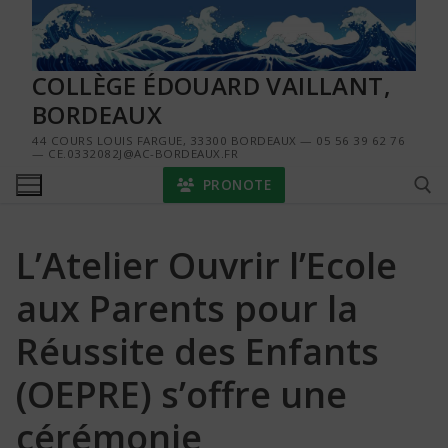
Aller
au
contenu
COLLÈGE ÉDOUARD VAILLANT,
BORDEAUX
44 COURS LOUIS FARGUE, 33300 BORDEAUX — 05 56 39 62 76
— CE.0332082J@AC-BORDEAUX.FR
PRONOTE
L’Atelier Ouvrir l’Ecole
Rechercher :
aux Parents pour la
Réussite des Enfants
(OEPRE) s’offre une
cérémonie