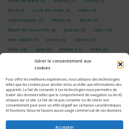
Drôles de Maths
(3)
Erasmus
(4)
football
(3)
futsal
(4)
La clé des ondes
(4)
maths
(4)
mathématiques
(5)
MusBA
(6)
Musée
(5)
Musée des Beaux-Arts
(6)
podcast
(8)
radio
(10)
radio vaillant
(7)
science
(4)
sciences
(3)
Sortie
(16)
sport
(3)
théâtre
(11)
TNBA
(3)
Turin
(4)
UNSS
(9)
upe2a
(7)
vidéo
(3)
Gérer le consentement aux
cookies
Visite
(6)
Voyage en provence 2026
(5)
Voyage à Bruxelles 2024
(4)
Wahid Chakib
(4)
Pour offrir les meilleures expériences, nous utilisons des technologies
telles que les cookies pour stocker et/ou accéder aux informations des
éco-délégués
(7)
appareils. Le fait de consentir à ces technologies nous permettra de
traiter des données telles que le comportement de navigation ou les ID
uniques sur ce site. Le fait de ne pas consentir ou de retirer son
consentement peut avoir un effet négatif sur certaines caractéristiques
et fonctions. Nous ne faisons aucun usage commercial de ces données.
Politique de cookies
Accepter