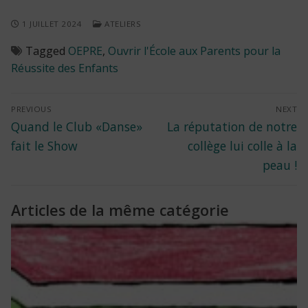
1 JUILLET 2024
ATELIERS
Tagged
OEPRE
,
Ouvrir l'École aux Parents pour la
Réussite des Enfants
Navigation
PREVIOUS
NEXT
Previous
Next
Quand le Club «Danse»
La réputation de notre
de
post:
post:
fait le Show
collège lui colle à la
l’article
peau !
Articles de la même catégorie