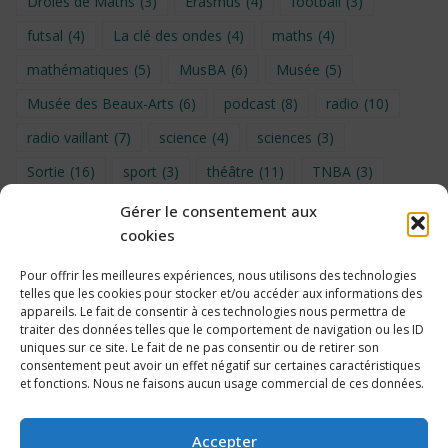
Drôles de Maths
(3)
Erasmus
(4)
football
(3)
futsal
(4)
La clé des ondes
(4)
maths
(4)
mathématiques
(5)
MusBA
(6)
Musée
(5)
Musée des Beaux-Arts
(6)
podcast
(8)
radio
(10)
radio vaillant
(7)
science
(4)
sciences
(3)
Sortie
(16)
sport
(3)
théâtre
(11)
TNBA
(3)
Turin
(4)
UNSS
(9)
upe2a
(7)
vidéo
(3)
Gérer le consentement aux
cookies
Visite
(6)
Voyage en provence 2026
(5)
Voyage à Bruxelles 2024
(4)
Wahid Chakib
(4)
Pour offrir les meilleures expériences, nous utilisons des technologies
telles que les cookies pour stocker et/ou accéder aux informations des
éco-délégués
(7)
appareils. Le fait de consentir à ces technologies nous permettra de
traiter des données telles que le comportement de navigation ou les ID
uniques sur ce site. Le fait de ne pas consentir ou de retirer son
consentement peut avoir un effet négatif sur certaines caractéristiques
et fonctions. Nous ne faisons aucun usage commercial de ces données.
Politique de cookies
Accepter