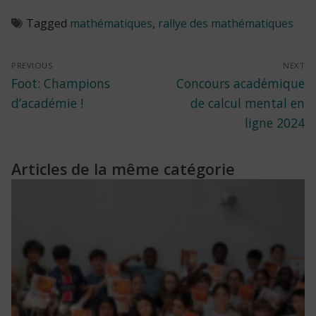
Tagged
mathématiques
,
rallye des mathématiques
Navigation
PREVIOUS
NEXT
Previous
Next
Foot: Champions
Concours académique
de
post:
post:
d’académie !
de calcul mental en
l’article
ligne 2024
Articles de la même catégorie