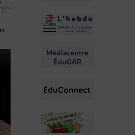
E,
pagné
nt