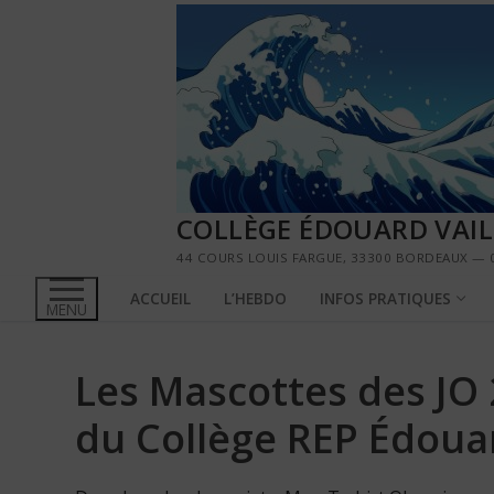
Aller
au
contenu
COLLÈGE ÉDOUARD VAI
44 COURS LOUIS FARGUE, 33300 BORDEAUX — 0
ACCUEIL
L’HEBDO
INFOS PRATIQUES
MENU
Les Mascottes des JO 
du Collège REP Édou