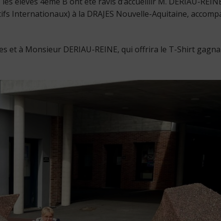
 les élèves 4ème B ont été ravis d’accueillir M. DERIAU-REIN
fs Internationaux) à la DRAJES Nouvelle-Aquitaine, accom
 et à Monsieur DERIAU-REINE, qui offrira le T-Shirt gagna