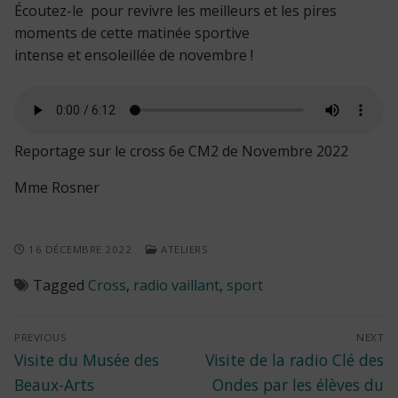
Écoutez-le pour revivre les meilleurs et les pires
moments de cette matinée sportive
intense et ensoleillée de novembre !
Reportage sur le cross 6e CM2 de Novembre 2022
Mme Rosner
16 DÉCEMBRE 2022
ATELIERS
Tagged
Cross
,
radio vaillant
,
sport
Navigation
PREVIOUS
NEXT
Previous
Next
Visite du Musée des
Visite de la radio Clé des
de
post:
post:
Beaux-Arts
Ondes par les élèves du