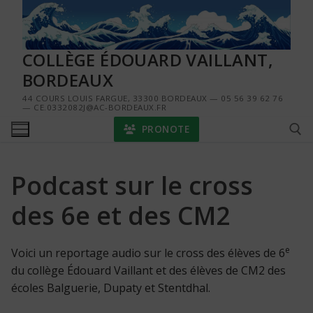
Aller
au
contenu
COLLÈGE ÉDOUARD VAILLANT,
BORDEAUX
44 COURS LOUIS FARGUE, 33300 BORDEAUX — 05 56 39 62 76
— CE.0332082J@AC-BORDEAUX.FR
PRONOTE
Podcast sur le cross
Rechercher :
des 6e et des CM2
e
Voici un reportage audio sur le cross des élèves de 6
du collège Édouard Vaillant et des élèves de CM2 des
écoles Balguerie, Dupaty et Stentdhal.