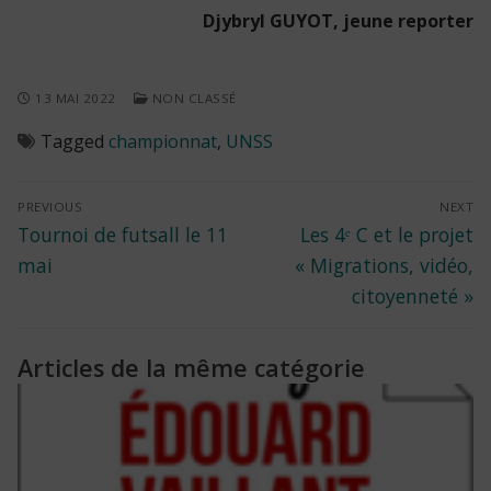
Djybryl GUYOT, jeune reporter
13 MAI 2022
NON CLASSÉ
Tagged
championnat
,
UNSS
Navigation
PREVIOUS
NEXT
Previous
Next
Tournoi de futsall le 11
Les 4ᵉ C et le projet
de
post:
post:
mai
« Migrations, vidéo,
l’article
citoyenneté »
Articles de la même catégorie