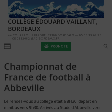
Aller
au
contenu
COLLÈGE ÉDOUARD VAILLANT,
BORDEAUX
44 COURS LOUIS FARGUE, 33300 BORDEAUX — 05 56 39 62 76
— CE.0332082J@AC-BORDEAUX.FR
PRONOTE
Championnat de
Rechercher :
France de football à
Abbeville
Le rendez-vous au collège était à 8H30, départ en
minibus vers 9h30. Arrivés au Stade d’Abbeville vers