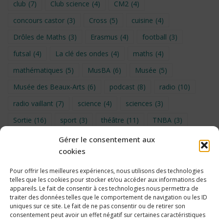
club
(7)
Club science
(4)
CM2
(4)
concours castor
(3)
Cross
(5)
cuisine
(4)
Drôles de Maths
(3)
Erasmus
(4)
football
(3)
futsal
(4)
La clé des ondes
(4)
maths
(4)
mathématiques
(5)
MusBA
(6)
Musée
(5)
Musée des Beaux-Arts
(6)
podcast
(8)
radio
(10)
radio vaillant
(7)
science
(4)
sciences
(3)
Sortie
(16)
sport
(3)
théâtre
(11)
TNBA
(3)
Turin
(4)
UNSS
(9)
upe2a
(7)
vidéo
(3)
Gérer le consentement aux
cookies
Visite
(6)
Voyage en provence 2026
(5)
Voyage à Bruxelles 2024
(4)
Wahid Chakib
(4)
Pour offrir les meilleures expériences, nous utilisons des technologies
telles que les cookies pour stocker et/ou accéder aux informations des
éco-délégués
(7)
appareils. Le fait de consentir à ces technologies nous permettra de
traiter des données telles que le comportement de navigation ou les ID
uniques sur ce site. Le fait de ne pas consentir ou de retirer son
consentement peut avoir un effet négatif sur certaines caractéristiques