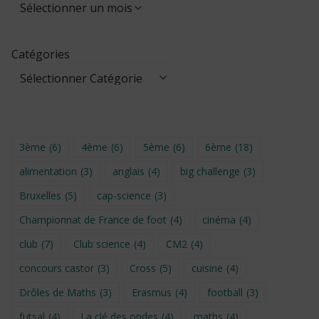
Catégories
3ème
(6)
4ème
(6)
5ème
(6)
6ème
(18)
alimentation
(3)
anglais
(4)
big challenge
(3)
Bruxelles
(5)
cap-science
(3)
Championnat de France de foot
(4)
cinéma
(4)
club
(7)
Club science
(4)
CM2
(4)
concours castor
(3)
Cross
(5)
cuisine
(4)
Drôles de Maths
(3)
Erasmus
(4)
football
(3)
futsal
(4)
La clé des ondes
(4)
maths
(4)