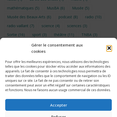
mathématiques
(5)
MusBA
(6)
Musée
(5)
Musée des Beaux-Arts
(6)
podcast
(8)
radio
(10)
radio vaillant
(7)
science
(4)
sciences
(3)
Sortie
(16)
sport
(3)
théâtre
(11)
TNBA
(3)
Turin
(4)
UNSS
(9)
upe2a
(7)
vidéo
(3)
Gérer le consentement aux
cookies
Visite
(6)
Voyage en provence 2026
(5)
Voyage à Bruxelles 2024
(4)
Wahid Chakib
(4)
Pour offrir les meilleures expériences, nous utilisons des technologies
telles que les cookies pour stocker et/ou accéder aux informations des
éco-délégués
(7)
appareils. Le fait de consentir à ces technologies nous permettra de
traiter des données telles que le comportement de navigation ou les ID
uniques sur ce site. Le fait de ne pas consentir ou de retirer son
consentement peut avoir un effet négatif sur certaines caractéristiques
et fonctions. Nous ne faisons aucun usage commercial de ces données.
Politique de cookies
Accepter
Refuser