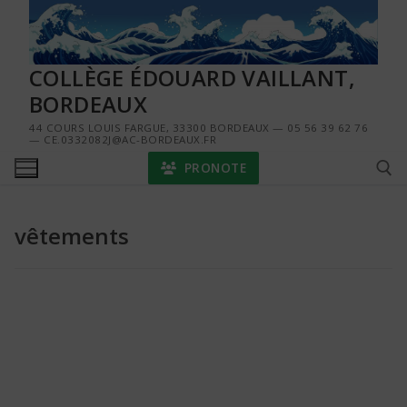
Aller
au
contenu
COLLÈGE ÉDOUARD VAILLANT,
BORDEAUX
44 COURS LOUIS FARGUE, 33300 BORDEAUX — 05 56 39 62 76
— CE.0332082J@AC-BORDEAUX.FR
PRONOTE
vêtements
Rechercher :