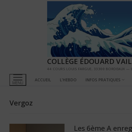
Aller
au
contenu
COLLÈGE ÉDOUARD VAI
44 COURS LOUIS FARGUE, 33300 BORDEAUX — 0
ACCUEIL
L’HEBDO
INFOS PRATIQUES
MENU
Vergoz
Les 6ème A enreg