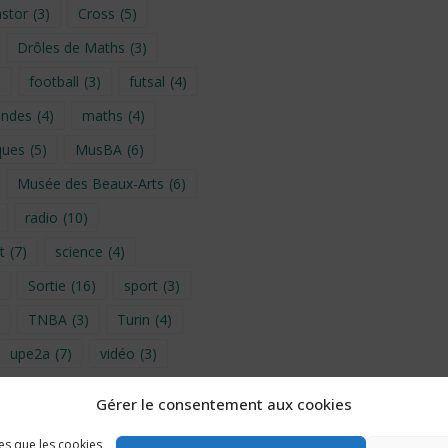
stor
(3)
Cross
(5)
Drôles de Maths
(3)
)
football
(3)
futsal
(4)
ondes
(4)
maths
(4)
ques
(5)
MusBA
(6)
Musée des Beaux-Arts
(6)
radio
(10)
t
(7)
science
(4)
Sortie
(16)
sport
(3)
TNBA
(3)
Turin
(4)
upe2a
(7)
vidéo
(3)
Gérer le consentement aux cookies
provence 2026
(5)
les que les cookies