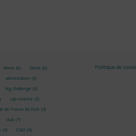
Politique de cooki
4ème
(6)
5ème
(6)
alimentation
(3)
big challenge
(3)
)
cap-science
(3)
t de France de foot
(4)
club
(7)
e
(4)
CM2
(4)