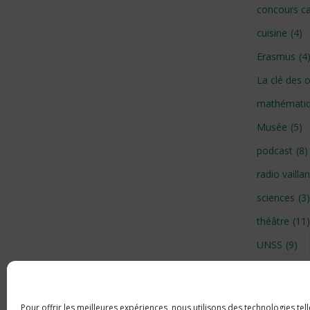
concours ca
cuisine
(4)
Erasmus
(4
La clé des 
mathémati
Musée
(5)
podcast
(8)
radio vaillan
sciences
(3)
théâtre
(11)
UNSS
(9)
Visite
(6)
Voyage en 
Pour offrir les meilleures expériences, nous utilisons des technologies tel