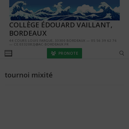
Aller
au
contenu
COLLÈGE ÉDOUARD VAILLANT,
BORDEAUX
44 COURS LOUIS FARGUE, 33300 BORDEAUX — 05 56 39 62 76
— CE.0332082J@AC-BORDEAUX.FR
PRONOTE
tournoi mixité
Rechercher :