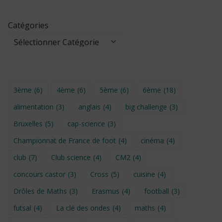
Catégories
3ème
(6)
4ème
(6)
5ème
(6)
6ème
(18)
alimentation
(3)
anglais
(4)
big challenge
(3)
Bruxelles
(5)
cap-science
(3)
Championnat de France de foot
(4)
cinéma
(4)
club
(7)
Club science
(4)
CM2
(4)
concours castor
(3)
Cross
(5)
cuisine
(4)
Drôles de Maths
(3)
Erasmus
(4)
football
(3)
futsal
(4)
La clé des ondes
(4)
maths
(4)