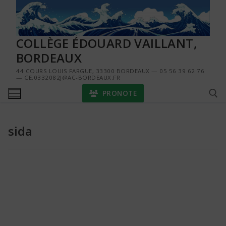
Aller
au
contenu
COLLÈGE ÉDOUARD VAILLANT,
BORDEAUX
44 COURS LOUIS FARGUE, 33300 BORDEAUX — 05 56 39 62 76
— CE.0332082J@AC-BORDEAUX.FR
PRONOTE
sida
Rechercher :