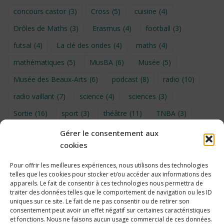
concours castor
(3)
Cross
(5)
cuisine
(4)
Drôles de Maths
(3)
Erasmus
(4)
football
(3)
futsal
(4)
La clé des ondes
(4)
maths
(4)
mathématiques
(5)
MusBA
(6)
Musée
(5)
Musée des Beaux-Arts
(6)
podcast
(8)
radio
(10)
radio vaillant
(7)
science
(4)
sciences
(3)
Sortie
(16)
sport
(3)
théâtre
(11)
TNBA
(3)
Turin
(4)
UNSS
(9)
upe2a
(7)
vidéo
(3)
Gérer le consentement aux
cookies
Visite
(6)
Voyage en provence 2026
(5)
Voyage à Bruxelles 2024
(4)
Wahid Chakib
(4)
Pour offrir les meilleures expériences, nous utilisons des technologies
telles que les cookies pour stocker et/ou accéder aux informations des
éco-délégués
(7)
appareils. Le fait de consentir à ces technologies nous permettra de
traiter des données telles que le comportement de navigation ou les ID
uniques sur ce site. Le fait de ne pas consentir ou de retirer son
consentement peut avoir un effet négatif sur certaines caractéristiques
et fonctions. Nous ne faisons aucun usage commercial de ces données.