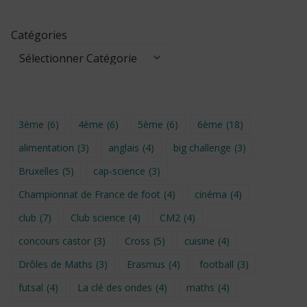
Catégories
3ème
(6)
4ème
(6)
5ème
(6)
6ème
(18)
alimentation
(3)
anglais
(4)
big challenge
(3)
Bruxelles
(5)
cap-science
(3)
Championnat de France de foot
(4)
cinéma
(4)
club
(7)
Club science
(4)
CM2
(4)
concours castor
(3)
Cross
(5)
cuisine
(4)
Drôles de Maths
(3)
Erasmus
(4)
football
(3)
futsal
(4)
La clé des ondes
(4)
maths
(4)