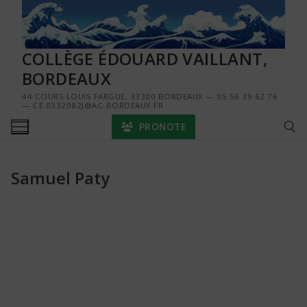
Aller
au
contenu
COLLÈGE ÉDOUARD VAILLANT,
BORDEAUX
44 COURS LOUIS FARGUE, 33300 BORDEAUX — 05 56 39 62 76
— CE.0332082J@AC-BORDEAUX.FR
PRONOTE
Samuel Paty
Rechercher :