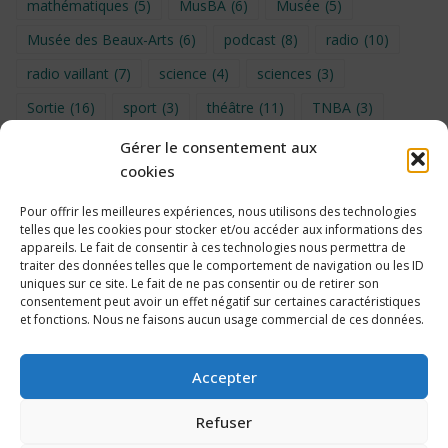
mathématiques
(5)
MusBA
(6)
Musée
(5)
Musée des Beaux-Arts
(6)
podcast
(8)
radio
(10)
radio vaillant
(7)
science
(4)
sciences
(3)
Sortie
(16)
sport
(3)
théâtre
(11)
TNBA
(3)
Turin
(4)
UNSS
(9)
upe2a
(7)
vidéo
(3)
Gérer le consentement aux
cookies
Visite
(6)
Voyage en provence 2026
(5)
Voyage à Bruxelles 2024
(4)
Wahid Chakib
(4)
Pour offrir les meilleures expériences, nous utilisons des technologies
telles que les cookies pour stocker et/ou accéder aux informations des
éco-délégués
(7)
appareils. Le fait de consentir à ces technologies nous permettra de
traiter des données telles que le comportement de navigation ou les ID
uniques sur ce site. Le fait de ne pas consentir ou de retirer son
consentement peut avoir un effet négatif sur certaines caractéristiques
et fonctions. Nous ne faisons aucun usage commercial de ces données.
Politique de cookies
Accepter
Refuser