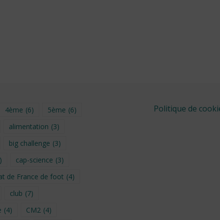
Politique de cooki
4ème
(6)
5ème
(6)
alimentation
(3)
big challenge
(3)
)
cap-science
(3)
t de France de foot
(4)
club
(7)
e
(4)
CM2
(4)