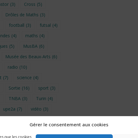
stor
(3)
Cross
(5)
Drôles de Maths
(3)
)
football
(3)
futsal
(4)
ondes
(4)
maths
(4)
ques
(5)
MusBA
(6)
Musée des Beaux-Arts
(6)
radio
(10)
t
(7)
science
(4)
Sortie
(16)
sport
(3)
TNBA
(3)
Turin
(4)
upe2a
(7)
vidéo
(3)
Gérer le consentement aux cookies
provence 2026
(5)
les que les cookies