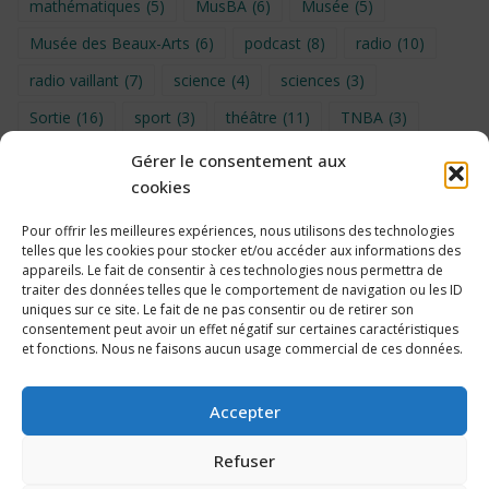
mathématiques
(5)
MusBA
(6)
Musée
(5)
Musée des Beaux-Arts
(6)
podcast
(8)
radio
(10)
radio vaillant
(7)
science
(4)
sciences
(3)
Sortie
(16)
sport
(3)
théâtre
(11)
TNBA
(3)
Turin
(4)
UNSS
(9)
upe2a
(7)
vidéo
(3)
Gérer le consentement aux
cookies
Visite
(6)
Voyage en provence 2026
(5)
Voyage à Bruxelles 2024
(4)
Wahid Chakib
(4)
Pour offrir les meilleures expériences, nous utilisons des technologies
telles que les cookies pour stocker et/ou accéder aux informations des
éco-délégués
(7)
appareils. Le fait de consentir à ces technologies nous permettra de
traiter des données telles que le comportement de navigation ou les ID
uniques sur ce site. Le fait de ne pas consentir ou de retirer son
consentement peut avoir un effet négatif sur certaines caractéristiques
et fonctions. Nous ne faisons aucun usage commercial de ces données.
Politique de cookies
Accepter
Refuser