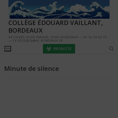
Aller
au
contenu
COLLÈGE ÉDOUARD VAILLANT,
BORDEAUX
44 COURS LOUIS FARGUE, 33300 BORDEAUX — 05 56 39 62 76
— CE.0332082J@AC-BORDEAUX.FR
PRONOTE
Minute de silence
Rechercher :