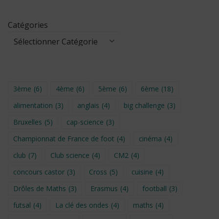
Catégories
3ème
(6)
4ème
(6)
5ème
(6)
6ème
(18)
alimentation
(3)
anglais
(4)
big challenge
(3)
Bruxelles
(5)
cap-science
(3)
Championnat de France de foot
(4)
cinéma
(4)
club
(7)
Club science
(4)
CM2
(4)
concours castor
(3)
Cross
(5)
cuisine
(4)
Drôles de Maths
(3)
Erasmus
(4)
football
(3)
futsal
(4)
La clé des ondes
(4)
maths
(4)