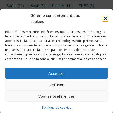
Sortie
(16)
sport
(3)
théâtre
(11)
TNBA
(3)
Turin
(4)
UNSS
(9)
upe2a
(7)
vidéo
(3)
Gérer le consentement aux
cookies
Visite
(6)
Voyage en provence 2026
(5)
Voyage à Bruxelles 2024
(4)
Wahid Chakib
(4)
Pour offrir les meilleures expériences, nous utilisons des technologies
telles que les cookies pour stocker et/ou accéder aux informations des
éco-délégués
(7)
appareils. Le fait de consentir à ces technologies nous permettra de
traiter des données telles que le comportement de navigation ou les ID
uniques sur ce site. Le fait de ne pas consentir ou de retirer son
consentement peut avoir un effet négatif sur certaines caractéristiques
et fonctions. Nous ne faisons aucun usage commercial de ces données.
Politique de cookies
Accepter
Refuser
Voir les préférences
2026 Collège Édouard Vaillant, Bordeaux – Propulsé par
WordPress &
Customify
.
Politique de cookies