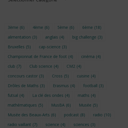
3ème
(6)
4ème
(6)
5ème
(6)
6ème
(18)
alimentation
(3)
anglais
(4)
big challenge
(3)
Bruxelles
(5)
cap-science
(3)
Championnat de France de foot
(4)
cinéma
(4)
club
(7)
Club science
(4)
CM2
(4)
concours castor
(3)
Cross
(5)
cuisine
(4)
Drôles de Maths
(3)
Erasmus
(4)
football
(3)
futsal
(4)
La clé des ondes
(4)
maths
(4)
mathématiques
(5)
MusBA
(6)
Musée
(5)
Musée des Beaux-Arts
(6)
podcast
(8)
radio
(10)
radio vaillant
(7)
science
(4)
sciences
(3)