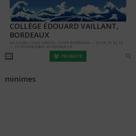
Aller
au
contenu
COLLÈGE ÉDOUARD VAILLANT,
BORDEAUX
44 COURS LOUIS FARGUE, 33300 BORDEAUX — 05 56 39 62 76
— CE.0332082J@AC-BORDEAUX.FR
PRONOTE
minimes
Rechercher :