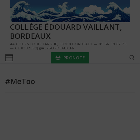
Aller
au
contenu
COLLÈGE ÉDOUARD VAILLANT,
BORDEAUX
44 COURS LOUIS FARGUE, 33300 BORDEAUX — 05 56 39 62 76
— CE.0332082J@AC-BORDEAUX.FR
PRONOTE
#MeToo
Rechercher :