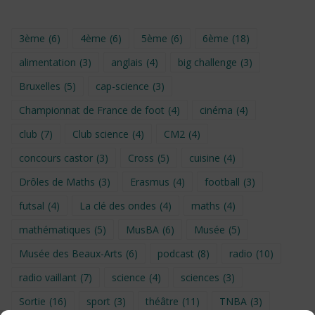
3ème
(6)
4ème
(6)
5ème
(6)
6ème
(18)
alimentation
(3)
anglais
(4)
big challenge
(3)
Bruxelles
(5)
cap-science
(3)
Championnat de France de foot
(4)
cinéma
(4)
club
(7)
Club science
(4)
CM2
(4)
concours castor
(3)
Cross
(5)
cuisine
(4)
Drôles de Maths
(3)
Erasmus
(4)
football
(3)
futsal
(4)
La clé des ondes
(4)
maths
(4)
mathématiques
(5)
MusBA
(6)
Musée
(5)
Musée des Beaux-Arts
(6)
podcast
(8)
radio
(10)
radio vaillant
(7)
science
(4)
sciences
(3)
Sortie
(16)
sport
(3)
théâtre
(11)
TNBA
(3)