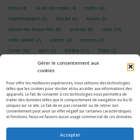
futsal
(4)
La clé des ondes
(4)
maths
(4)
mathématiques
(5)
MusBA
(6)
Musée
(5)
Musée des Beaux-Arts
(6)
podcast
(8)
radio
(10)
radio vaillant
(7)
science
(4)
sciences
(3)
Sortie
(16)
sport
(3)
théâtre
(11)
TNBA
(3)
Turin
(4)
UNSS
(9)
upe2a
(7)
vidéo
(3)
Gérer le consentement aux
cookies
Visite
(6)
Voyage en provence 2026
(5)
Voyage à Bruxelles 2024
(4)
Wahid Chakib
(4)
Pour offrir les meilleures expériences, nous utilisons des technologies
telles que les cookies pour stocker et/ou accéder aux informations des
éco-délégués
(7)
appareils. Le fait de consentir à ces technologies nous permettra de
traiter des données telles que le comportement de navigation ou les ID
uniques sur ce site. Le fait de ne pas consentir ou de retirer son
consentement peut avoir un effet négatif sur certaines caractéristiques
et fonctions. Nous ne faisons aucun usage commercial de ces données.
Politique de cookies
Accepter