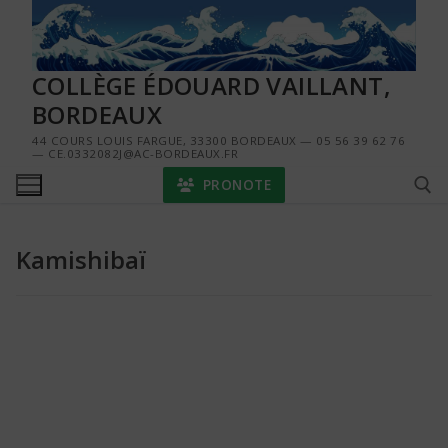
Aller
au
contenu
COLLÈGE ÉDOUARD VAILLANT,
BORDEAUX
44 COURS LOUIS FARGUE, 33300 BORDEAUX — 05 56 39 62 76
— CE.0332082J@AC-BORDEAUX.FR
PRONOTE
Kamishibaï
Rechercher :