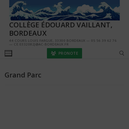
Aller
au
contenu
COLLÈGE ÉDOUARD VAILLANT,
BORDEAUX
44 COURS LOUIS FARGUE, 33300 BORDEAUX — 05 56 39 62 76
— CE.0332082J@AC-BORDEAUX.FR
PRONOTE
Grand Parc
Rechercher :