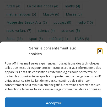
futsal
(4)
La clé des ondes
(4)
maths
(4)
mathématiques
(5)
MusBA
(6)
Musée
(5)
Musée des Beaux-Arts
(6)
podcast
(8)
radio
(10)
radio vaillant
(7)
science
(4)
sciences
(3)
Sortie
(16)
sport
(3)
théâtre
(11)
TNBA
(3)
Turin
(4)
UNSS
(9)
upe2a
(7)
vidéo
(3)
Gérer le consentement aux
cookies
Visite
(6)
Voyage en provence 2026
(5)
Voyage à Bruxelles 2024
(4)
Wahid Chakib
(4)
Pour offrir les meilleures expériences, nous utilisons des technologies
telles que les cookies pour stocker et/ou accéder aux informations des
éco-délégués
(7)
appareils. Le fait de consentir à ces technologies nous permettra de
traiter des données telles que le comportement de navigation ou les ID
uniques sur ce site. Le fait de ne pas consentir ou de retirer son
consentement peut avoir un effet négatif sur certaines caractéristiques
et fonctions. Nous ne faisons aucun usage commercial de ces données.
Politique de cookies
Accepter