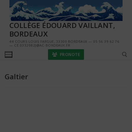
Aller
au
contenu
COLLÈGE ÉDOUARD VAILLANT,
BORDEAUX
44 COURS LOUIS FARGUE, 33300 BORDEAUX — 05 56 39 62 76
— CE.0332082J@AC-BORDEAUX.FR
PRONOTE
Galtier
Rechercher :