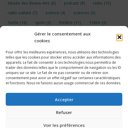
Musée des Beaux-Arts
(6)
podcast
(8)
radio
(10)
radio vaillant
(7)
science
(4)
sciences
(3)
Sortie
(16)
sport
(3)
théâtre
(11)
TNBA
(3)
Turin
(4)
UNSS
(9)
upe2a
(7)
vidéo
(3)
Gérer le consentement aux
cookies
Visite
(6)
Voyage en provence 2026
(5)
Voyage à Bruxelles 2024
(4)
Wahid Chakib
(4)
Pour offrir les meilleures expériences, nous utilisons des technologies
telles que les cookies pour stocker et/ou accéder aux informations des
éco-délégués
(7)
appareils. Le fait de consentir à ces technologies nous permettra de
traiter des données telles que le comportement de navigation ou les ID
uniques sur ce site. Le fait de ne pas consentir ou de retirer son
consentement peut avoir un effet négatif sur certaines caractéristiques
et fonctions. Nous ne faisons aucun usage commercial de ces données.
Politique de cookies
Accepter
Refuser
Voir les préférences