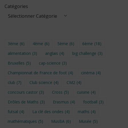
Catégories
3ème
(6)
4ème
(6)
5ème
(6)
6ème
(18)
alimentation
(3)
anglais
(4)
big challenge
(3)
Bruxelles
(5)
cap-science
(3)
Championnat de France de foot
(4)
cinéma
(4)
club
(7)
Club science
(4)
CM2
(4)
concours castor
(3)
Cross
(5)
cuisine
(4)
Drôles de Maths
(3)
Erasmus
(4)
football
(3)
futsal
(4)
La clé des ondes
(4)
maths
(4)
mathématiques
(5)
MusBA
(6)
Musée
(5)