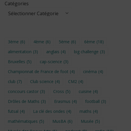
Catégories
3ème
(6)
4ème
(6)
5ème
(6)
6ème
(18)
alimentation
(3)
anglais
(4)
big challenge
(3)
Bruxelles
(5)
cap-science
(3)
Championnat de France de foot
(4)
cinéma
(4)
club
(7)
Club science
(4)
CM2
(4)
concours castor
(3)
Cross
(5)
cuisine
(4)
Drôles de Maths
(3)
Erasmus
(4)
football
(3)
futsal
(4)
La clé des ondes
(4)
maths
(4)
mathématiques
(5)
MusBA
(6)
Musée
(5)