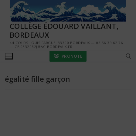
Aller
au
contenu
COLLÈGE ÉDOUARD VAILLANT,
BORDEAUX
44 COURS LOUIS FARGUE, 33300 BORDEAUX — 05 56 39 62 76
— CE.0332082J@AC-BORDEAUX.FR
PRONOTE
égalité fille garçon
Rechercher :