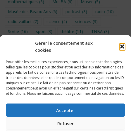
mathématiques
(5)
MusBA
(6)
Musée
(5)
Musée des Beaux-Arts
(6)
podcast
(8)
radio
(10)
radio vaillant
(7)
science
(4)
sciences
(3)
Sortie
(16)
sport
(3)
théâtre
(11)
TNBA
(3)
Turin
(4)
UNSS
(9)
upe2a
(7)
vidéo
(3)
Gérer le consentement aux
cookies
Visite
(6)
Voyage en provence 2026
(5)
Voyage à Bruxelles 2024
(4)
Wahid Chakib
(4)
Pour offrir les meilleures expériences, nous utilisons des technologies
telles que les cookies pour stocker et/ou accéder aux informations des
éco-délégués
(7)
appareils. Le fait de consentir à ces technologies nous permettra de
traiter des données telles que le comportement de navigation ou les ID
uniques sur ce site. Le fait de ne pas consentir ou de retirer son
consentement peut avoir un effet négatif sur certaines caractéristiques
et fonctions. Nous ne faisons aucun usage commercial de ces données.
Politique de cookies
Accepter
Refuser