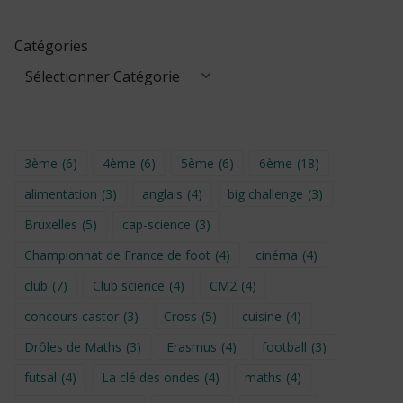
Catégories
3ème
(6)
4ème
(6)
5ème
(6)
6ème
(18)
alimentation
(3)
anglais
(4)
big challenge
(3)
Bruxelles
(5)
cap-science
(3)
Championnat de France de foot
(4)
cinéma
(4)
club
(7)
Club science
(4)
CM2
(4)
concours castor
(3)
Cross
(5)
cuisine
(4)
Drôles de Maths
(3)
Erasmus
(4)
football
(3)
futsal
(4)
La clé des ondes
(4)
maths
(4)