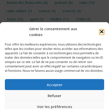
Musée des Beaux-Arts
(6)
podcast
(8)
radio
(10)
radio vaillant
(7)
science
(4)
sciences
(3)
Sortie
(16)
sport
(3)
théâtre
(11)
TNBA
(3)
Turin
(4)
UNSS
(9)
upe2a
(7)
vidéo
(3)
Gérer le consentement aux
cookies
Visite
(6)
Voyage en provence 2026
(5)
Voyage à Bruxelles 2024
(4)
Wahid Chakib
(4)
Pour offrir les meilleures expériences, nous utilisons des technologies
telles que les cookies pour stocker et/ou accéder aux informations des
éco-délégués
(7)
appareils. Le fait de consentir à ces technologies nous permettra de
traiter des données telles que le comportement de navigation ou les ID
uniques sur ce site. Le fait de ne pas consentir ou de retirer son
consentement peut avoir un effet négatif sur certaines caractéristiques
et fonctions. Nous ne faisons aucun usage commercial de ces données.
Politique de cookies
Accepter
Refuser
Voir les préférences