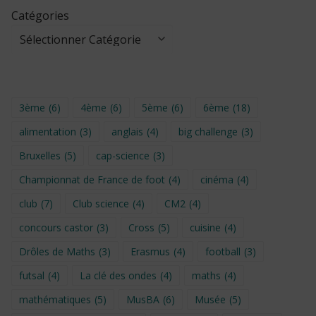
Catégories
3ème
(6)
4ème
(6)
5ème
(6)
6ème
(18)
alimentation
(3)
anglais
(4)
big challenge
(3)
Bruxelles
(5)
cap-science
(3)
Championnat de France de foot
(4)
cinéma
(4)
club
(7)
Club science
(4)
CM2
(4)
concours castor
(3)
Cross
(5)
cuisine
(4)
Drôles de Maths
(3)
Erasmus
(4)
football
(3)
futsal
(4)
La clé des ondes
(4)
maths
(4)
mathématiques
(5)
MusBA
(6)
Musée
(5)