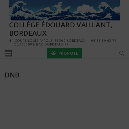
Aller
au
contenu
COLLÈGE ÉDOUARD VAILLANT,
BORDEAUX
44 COURS LOUIS FARGUE, 33300 BORDEAUX — 05 56 39 62 76
— CE.0332082J@AC-BORDEAUX.FR
PRONOTE
DNB
Rechercher :