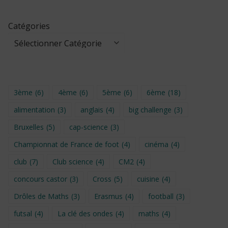
Catégories
3ème
(6)
4ème
(6)
5ème
(6)
6ème
(18)
alimentation
(3)
anglais
(4)
big challenge
(3)
Bruxelles
(5)
cap-science
(3)
Championnat de France de foot
(4)
cinéma
(4)
club
(7)
Club science
(4)
CM2
(4)
concours castor
(3)
Cross
(5)
cuisine
(4)
Drôles de Maths
(3)
Erasmus
(4)
football
(3)
futsal
(4)
La clé des ondes
(4)
maths
(4)