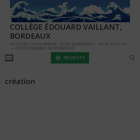
Aller
au
contenu
COLLÈGE ÉDOUARD VAILLANT,
BORDEAUX
44 COURS LOUIS FARGUE, 33300 BORDEAUX — 05 56 39 62 76
— CE.0332082J@AC-BORDEAUX.FR
PRONOTE
création
Rechercher :