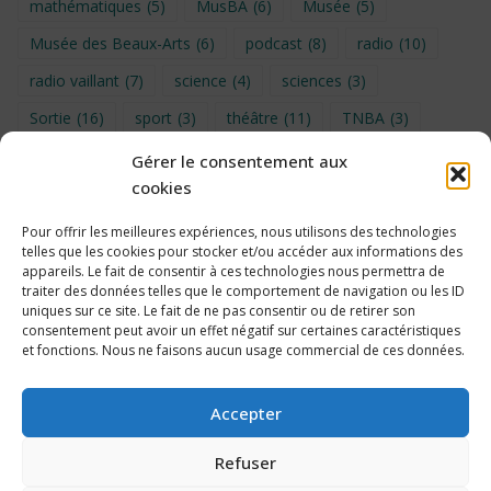
mathématiques
(5)
MusBA
(6)
Musée
(5)
Musée des Beaux-Arts
(6)
podcast
(8)
radio
(10)
radio vaillant
(7)
science
(4)
sciences
(3)
Sortie
(16)
sport
(3)
théâtre
(11)
TNBA
(3)
Turin
(4)
UNSS
(9)
upe2a
(7)
vidéo
(3)
Gérer le consentement aux
cookies
Visite
(6)
Voyage en provence 2026
(5)
Voyage à Bruxelles 2024
(4)
Wahid Chakib
(4)
Pour offrir les meilleures expériences, nous utilisons des technologies
telles que les cookies pour stocker et/ou accéder aux informations des
éco-délégués
(7)
appareils. Le fait de consentir à ces technologies nous permettra de
traiter des données telles que le comportement de navigation ou les ID
uniques sur ce site. Le fait de ne pas consentir ou de retirer son
consentement peut avoir un effet négatif sur certaines caractéristiques
et fonctions. Nous ne faisons aucun usage commercial de ces données.
Politique de cookies
Accepter
Refuser