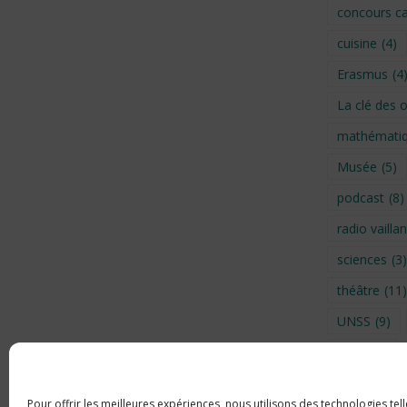
concours ca
cuisine
(4)
Erasmus
(4
La clé des 
mathémati
Musée
(5)
podcast
(8)
radio vaillan
sciences
(3)
théâtre
(11)
UNSS
(9)
Visite
(6)
Voyage en 
Pour offrir les meilleures expériences, nous utilisons des technologies tel