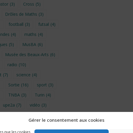
stor
(3)
Cross
(5)
Drôles de Maths
(3)
)
football
(3)
futsal
(4)
ondes
(4)
maths
(4)
ques
(5)
MusBA
(6)
Musée des Beaux-Arts
(6)
radio
(10)
t
(7)
science
(4)
Sortie
(16)
sport
(3)
TNBA
(3)
Turin
(4)
upe2a
(7)
vidéo
(3)
Gérer le consentement aux cookies
provence 2026
(5)
les que les cookies