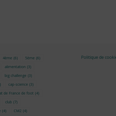
Politique de cooki
4ème
(6)
5ème
(6)
alimentation
(3)
big challenge
(3)
)
cap-science
(3)
t de France de foot
(4)
club
(7)
e
(4)
CM2
(4)