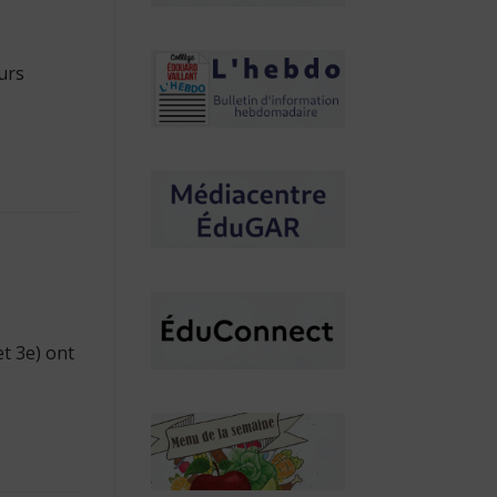
urs
t 3e) ont