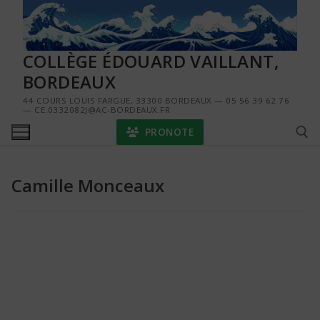
Aller
au
contenu
COLLÈGE ÉDOUARD VAILLANT,
BORDEAUX
44 COURS LOUIS FARGUE, 33300 BORDEAUX — 05 56 39 62 76
— CE.0332082J@AC-BORDEAUX.FR
PRONOTE
Camille Monceaux
Rechercher :