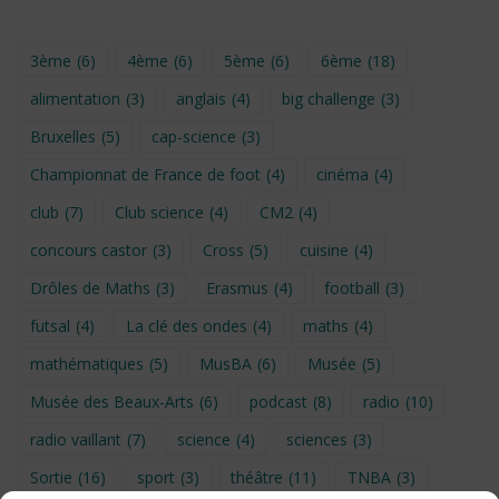
3ème
(6)
4ème
(6)
5ème
(6)
6ème
(18)
alimentation
(3)
anglais
(4)
big challenge
(3)
Bruxelles
(5)
cap-science
(3)
Championnat de France de foot
(4)
cinéma
(4)
club
(7)
Club science
(4)
CM2
(4)
concours castor
(3)
Cross
(5)
cuisine
(4)
Drôles de Maths
(3)
Erasmus
(4)
football
(3)
futsal
(4)
La clé des ondes
(4)
maths
(4)
mathématiques
(5)
MusBA
(6)
Musée
(5)
Musée des Beaux-Arts
(6)
podcast
(8)
radio
(10)
radio vaillant
(7)
science
(4)
sciences
(3)
Sortie
(16)
sport
(3)
théâtre
(11)
TNBA
(3)