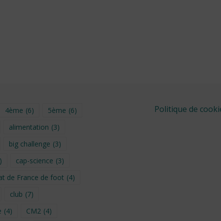
Politique de cooki
4ème
(6)
5ème
(6)
alimentation
(3)
big challenge
(3)
)
cap-science
(3)
t de France de foot
(4)
club
(7)
e
(4)
CM2
(4)