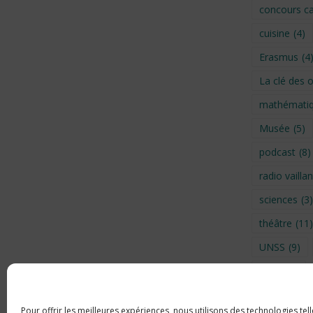
concours ca
cuisine
(4)
Erasmus
(4
La clé des 
mathémati
Musée
(5)
podcast
(8)
radio vaillan
sciences
(3)
théâtre
(11)
UNSS
(9)
Visite
(6)
Voyage en 
Pour offrir les meilleures expériences, nous utilisons des technologies tel