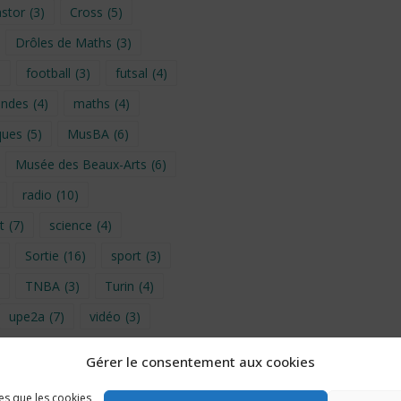
stor
(3)
Cross
(5)
Drôles de Maths
(3)
)
football
(3)
futsal
(4)
ondes
(4)
maths
(4)
ques
(5)
MusBA
(6)
Musée des Beaux-Arts
(6)
radio
(10)
t
(7)
science
(4)
Sortie
(16)
sport
(3)
TNBA
(3)
Turin
(4)
upe2a
(7)
vidéo
(3)
Gérer le consentement aux cookies
provence 2026
(5)
les que les cookies