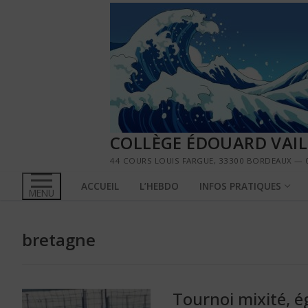
Aller
au
contenu
COLLÈGE ÉDOUARD VAI
44 COURS LOUIS FARGUE, 33300 BORDEAUX — 0
ACCUEIL
L’HEBDO
INFOS PRATIQUES
MENU
bretagne
Tournoi mixité, ég