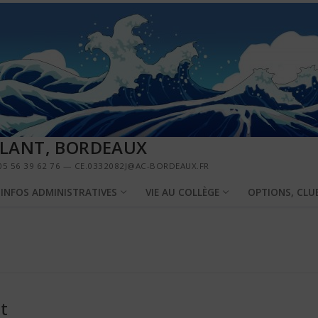
LLANT, BORDEAUX
5 56 39 62 76 — CE.0332082J@AC-BORDEAUX.FR
INFOS ADMINISTRATIVES
VIE AU COLLÈGE
OPTIONS, CLU
nt