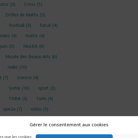
stor
(3)
Cross
(5)
Drôles de Maths
(3)
)
football
(3)
futsal
(4)
ondes
(4)
maths
(4)
ques
(5)
MusBA
(6)
Musée des Beaux-Arts
(6)
radio
(10)
t
(7)
science
(4)
Sortie
(16)
sport
(3)
TNBA
(3)
Turin
(4)
upe2a
(7)
vidéo
(3)
Gérer le consentement aux cookies
provence 2026
(5)
les que les cookies