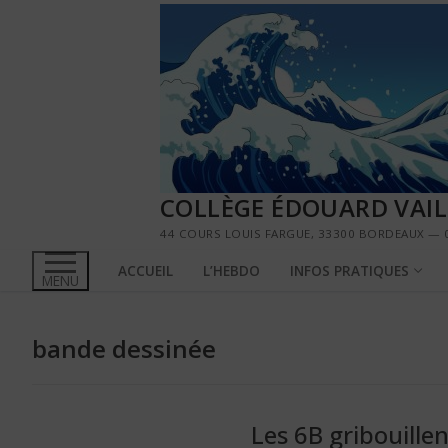
Aller
au
contenu
COLLÈGE ÉDOUARD VAI
44 COURS LOUIS FARGUE, 33300 BORDEAUX — 0
ACCUEIL
L’HEBDO
INFOS PRATIQUES
MENU
bande dessinée
Les 6B gribouille