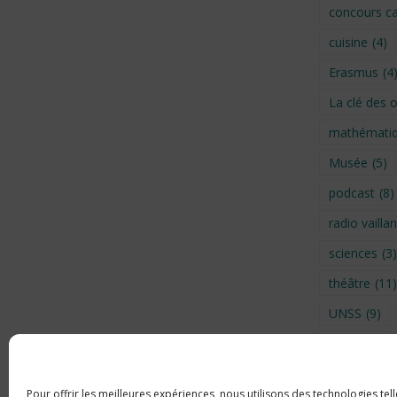
concours ca
cuisine
(4)
Erasmus
(4
La clé des 
mathémati
Musée
(5)
podcast
(8)
radio vaillan
sciences
(3)
théâtre
(11)
UNSS
(9)
Visite
(6)
Voyage en 
Pour offrir les meilleures expériences, nous utilisons des technologies tel