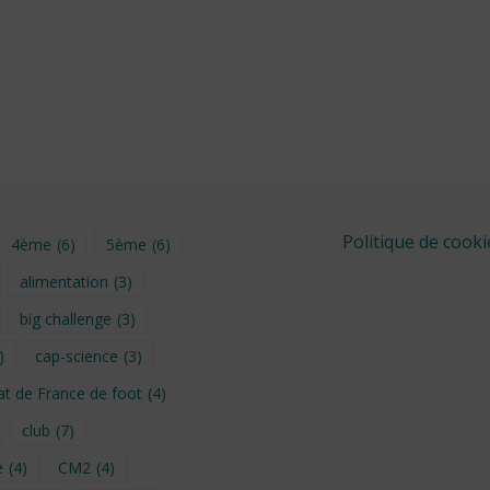
Politique de cooki
4ème
(6)
5ème
(6)
alimentation
(3)
big challenge
(3)
)
cap-science
(3)
t de France de foot
(4)
club
(7)
e
(4)
CM2
(4)