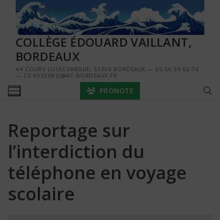
Aller
au
contenu
COLLÈGE ÉDOUARD VAILLANT,
BORDEAUX
44 COURS LOUIS FARGUE, 33300 BORDEAUX — 05 56 39 62 76
— CE.0332082J@AC-BORDEAUX.FR
PRONOTE
Reportage sur
Rechercher :
l’interdiction du
téléphone en voyage
scolaire