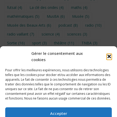
futsal
(4)
La clé des ondes
(4)
maths
(4)
mathématiques
(5)
MusBA
(6)
Musée
(5)
Musée des Beaux-Arts
(6)
podcast
(8)
radio
(10)
radio vaillant
(7)
science
(4)
sciences
(3)
Sortie
(16)
sport
(3)
théâtre
(11)
TNBA
(3)
Turin
(4)
UNSS
(9)
upe2a
(7)
vidéo
(3)
Gérer le consentement aux
cookies
Visite
(6)
Voyage en provence 2026
(5)
Voyage à Bruxelles 2024
(4)
Wahid Chakib
(4)
Pour offrir les meilleures expériences, nous utilisons des technologies
telles que les cookies pour stocker et/ou accéder aux informations des
éco-délégués
(7)
appareils. Le fait de consentir à ces technologies nous permettra de
traiter des données telles que le comportement de navigation ou les ID
uniques sur ce site. Le fait de ne pas consentir ou de retirer son
consentement peut avoir un effet négatif sur certaines caractéristiques
et fonctions. Nous ne faisons aucun usage commercial de ces données.
Politique de cookies
Accepter