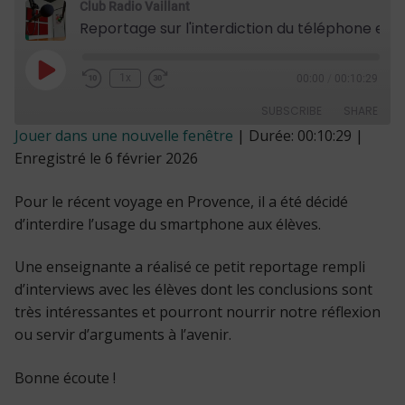
Club Radio Vaillant
Reportage sur l'interdiction du téléphone en voyage scolaire
Play
1x
00:00
/
00:10:29
Episode
SUBSCRIBE
SHARE
Jouer dans une nouvelle fenêtre
|
Durée: 00:10:29
|
Enregistré le 6 février 2026
SHARE
RSS FEED
LINK
Pour le récent voyage en Provence, il a été décidé
d’interdire l’usage du smartphone aux élèves.
Une enseignante a réalisé ce petit reportage rempli
EMBED
d’interviews avec les élèves dont les conclusions sont
très intéressantes et pourront nourrir notre réflexion
ou servir d’arguments à l’avenir.
Bonne écoute !