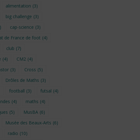
alimentation
(3)
big challenge
(3)
)
cap-science
(3)
t de France de foot
(4)
club
(7)
e
(4)
CM2
(4)
stor
(3)
Cross
(5)
Drôles de Maths
(3)
)
football
(3)
futsal
(4)
ondes
(4)
maths
(4)
ques
(5)
MusBA
(6)
Musée des Beaux-Arts
(6)
radio
(10)