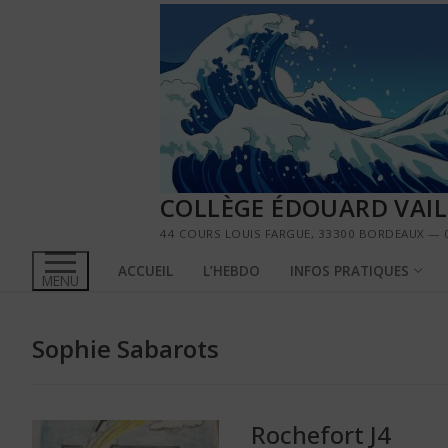
Aller
au
contenu
COLLÈGE ÉDOUARD VAI
44 COURS LOUIS FARGUE, 33300 BORDEAUX — 0
ACCUEIL
L’HEBDO
INFOS PRATIQUES
MENU
Sophie Sabarots
Rochefort J4