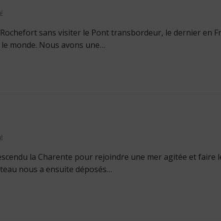
É
ochefort sans visiter le Pont transbordeur, le dernier en F
ns le monde. Nous avons une…
É
scendu la Charente pour rejoindre une mer agitée et faire l
ateau nous a ensuite déposés…