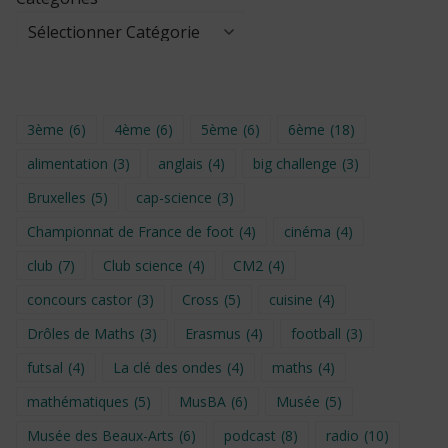
3ème
(6)
4ème
(6)
5ème
(6)
6ème
(18)
alimentation
(3)
anglais
(4)
big challenge
(3)
Bruxelles
(5)
cap-science
(3)
Championnat de France de foot
(4)
cinéma
(4)
club
(7)
Club science
(4)
CM2
(4)
concours castor
(3)
Cross
(5)
cuisine
(4)
Drôles de Maths
(3)
Erasmus
(4)
football
(3)
futsal
(4)
La clé des ondes
(4)
maths
(4)
mathématiques
(5)
MusBA
(6)
Musée
(5)
Musée des Beaux-Arts
(6)
podcast
(8)
radio
(10)