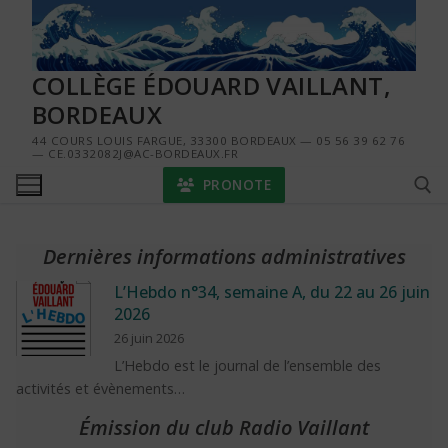
Aller
au
contenu
COLLÈGE ÉDOUARD VAILLANT,
BORDEAUX
44 COURS LOUIS FARGUE, 33300 BORDEAUX — 05 56 39 62 76
— CE.0332082J@AC-BORDEAUX.FR
PRONOTE
Dernières informations administratives
Rechercher :
L’Hebdo n°34, semaine A, du 22 au 26 juin
2026
26 juin 2026
L’Hebdo est le journal de l’ensemble des
activités et évènements…
Émission du club Radio Vaillant