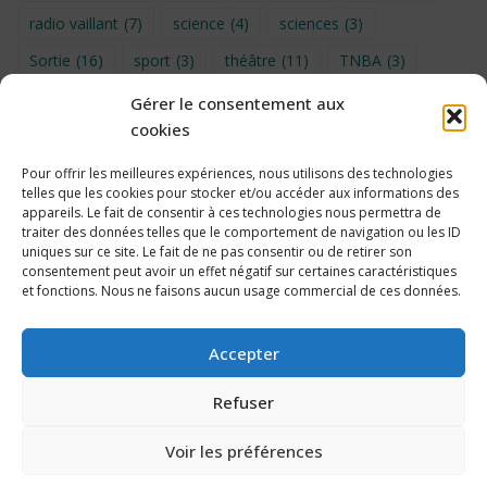
radio vaillant
(7)
science
(4)
sciences
(3)
Sortie
(16)
sport
(3)
théâtre
(11)
TNBA
(3)
Turin
(4)
UNSS
(9)
upe2a
(7)
vidéo
(3)
Gérer le consentement aux
cookies
Visite
(6)
Voyage en provence 2026
(5)
Voyage à Bruxelles 2024
(4)
Wahid Chakib
(4)
Pour offrir les meilleures expériences, nous utilisons des technologies
telles que les cookies pour stocker et/ou accéder aux informations des
éco-délégués
(7)
appareils. Le fait de consentir à ces technologies nous permettra de
traiter des données telles que le comportement de navigation ou les ID
uniques sur ce site. Le fait de ne pas consentir ou de retirer son
consentement peut avoir un effet négatif sur certaines caractéristiques
et fonctions. Nous ne faisons aucun usage commercial de ces données.
Politique de cookies
Accepter
Refuser
Voir les préférences
2026 Collège Édouard Vaillant, Bordeaux – Propulsé par